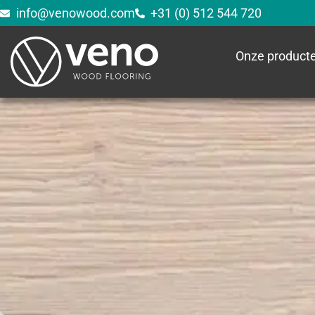
info@venowood.com
+31 (0) 512 544 720
Onze product