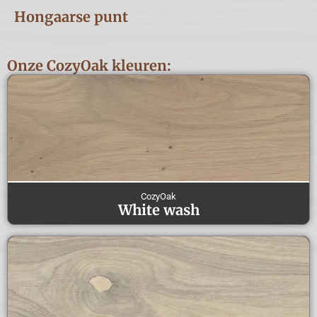
Hongaarse punt
Onze CozyOak kleuren:
CozyOak
White wash