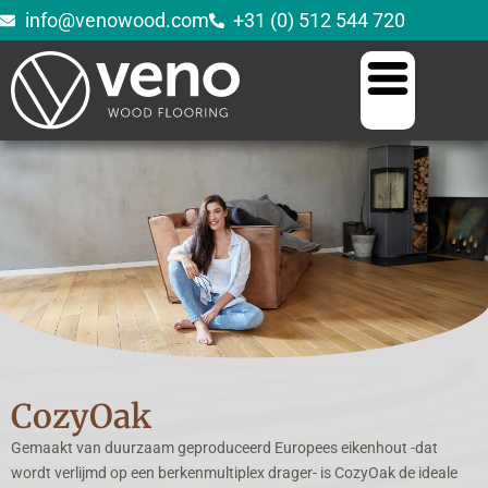
info@venowood.com
+31 (0) 512 544 720
CozyOak
Gemaakt van duurzaam geproduceerd Europees eikenhout -dat
wordt verlijmd op een berkenmultiplex drager- is CozyOak de ideale