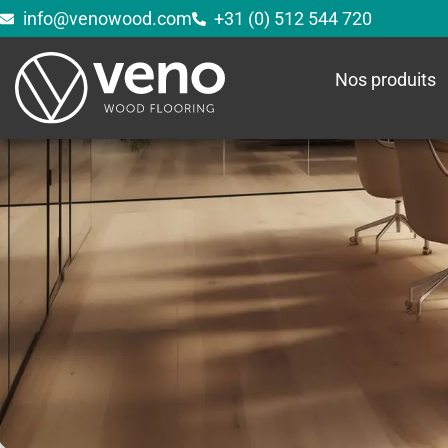
info@venowood.com
+31 (0) 512 544 720
Nos produits