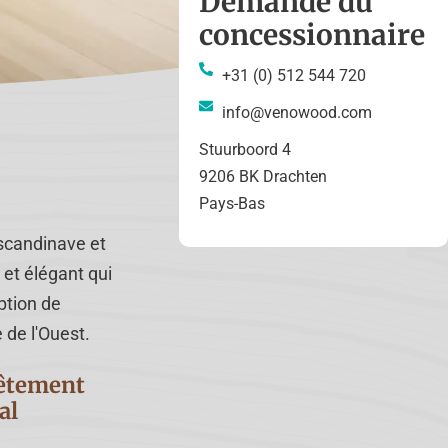
Demande du
concessionnaire
+31 (0) 512 544 720
info@venowood.com
Stuurboord 4
9206 BK Drachten
Pays-Bas
 scandinave et
et élégant qui
ption de
e de l'Ouest.
êtement
al