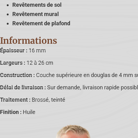
Revêtements de sol
Revêtement mural
Revêtement de plafond
Informations
Épaisseur :
16 mm
Largeurs :
12 à 26 cm
Construction :
Couche supérieure en douglas de 4 mm su
Délai de livraison :
Sur demande, livraison rapide possib
Traitement :
Brossé, teinté
Finition :
Huile