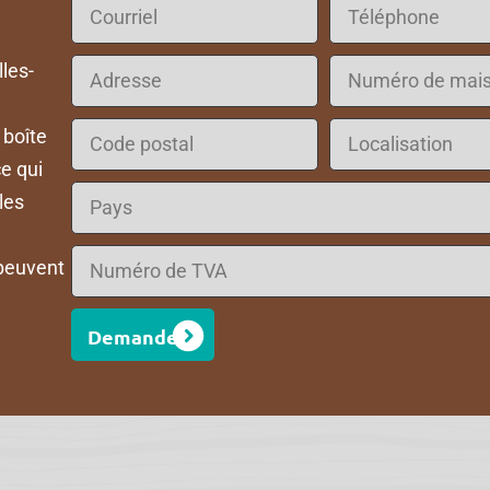
lles-
 boîte
e qui
les
peuvent
Demande