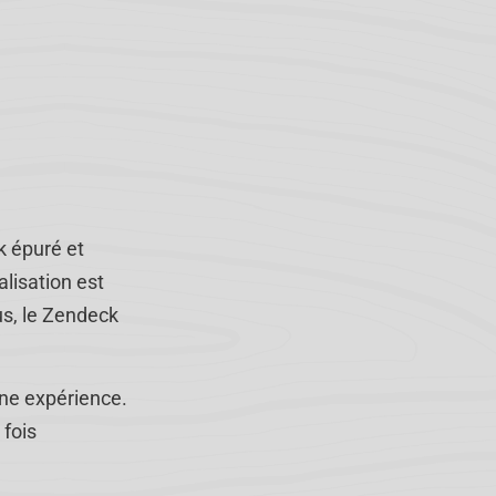
k épuré et
lisation est
us, le Zendeck
une expérience.
 fois