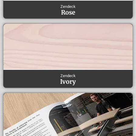
Zendeck
Rose
Zendeck
Ivory