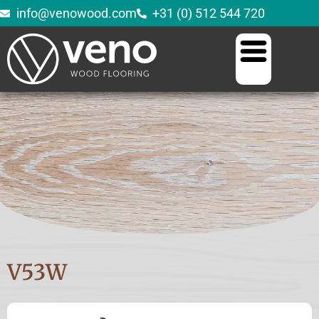
info@venowood.com
+31 (0) 512 544 720
V53W